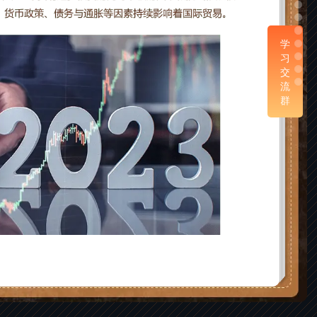
学
习
交
流
群