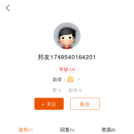
邦友1749540164201
等级 L0
勋章：
赞
0
粉丝
0
+ 关注
私信
发布
回复
资源
(1)
(1)
(0)