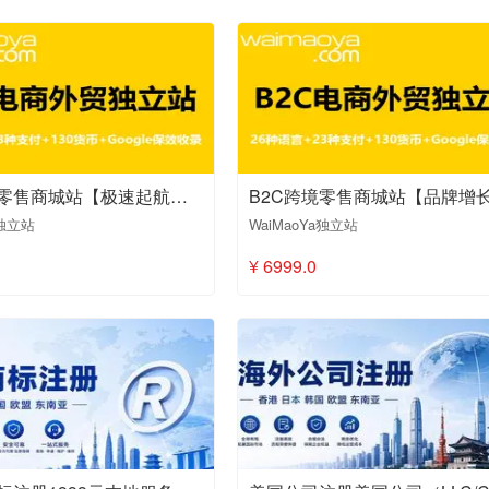
B2C跨境零售商城站【极速起航版1种语言】
a独立站
WaiMaoYa独立站
¥ 6999.0