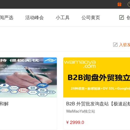
阅严选
活动峰会
小工具
公司黄页
入驻
权和解
WaiMaoYa独立站
¥ 2999.0