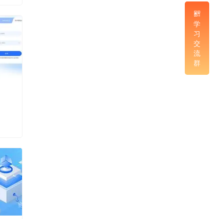
学
习
交
流
群