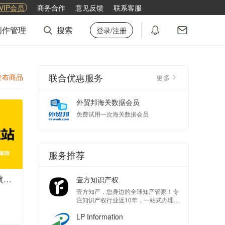
VIP会员
商务合作
意见反馈
联系客服
创作管理
搜索
登录/注册
联合优惠服务
发布商品
更多
外贸邦海关数据会员
免费试用一次海关数据会员
服务推荐
B2B 外贸批发询盘站【极速起航版1种语言】
壹方知识产权
壹方知产，您身边的全球知产管家！专
注知识产权行业近10年，一站式办理国
内外商标注册，专利申请，版权登记、
LP Information
侵权和解等知识产权服务！