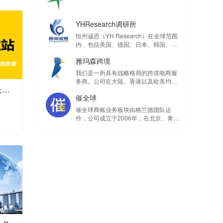
YHResearch调研所
恒州诚思（YH Research）在全球范围
内，包括美国、德国、日本、韩国、印
度以及中国各大城市如北京、广州、深
雅玛森跨境
圳、石家庄、重庆、长沙、武汉、成
都、大同、昆明、太原、郑州等地，均
我们是一所具有战略格局的跨境电商服
设有专业的研究机构。我们深入实地，
务商。公司在大陆、香港以及欧美均有
进行实时调研，并动态追踪各项数据。
B2C跨境零售商城站【品牌增长版26种语言】
分支机构，公司由众多具有丰富经验及
为了满足客户的多样化需求，我们提供
催全球
专业资格的香港会计师、英国会计师、
多种灵活的参与模式，如按需定制研
律师、电商大卖和企业管理咨询专业服
催全球商账业务板块由格兰德团队运
究、配备专职分析师、以及提供年度研
务人员所组成。专业、诚信、可靠是我
作，公司成立于2006年，在北京、青
究框架等。
们的座右铭
岛、深圳、宁波、济南、烟台、徐州等
地设有分支机构。 已累计对接622个国
内外信用管理团队，包含各类知名律
所、信用管理和商账管理公司，服务网
络遍布216个国家和地区，专业处理各
种涉外纠纷。 客户背景调查、资信调
查、外贸欠款催收，就找催全球。