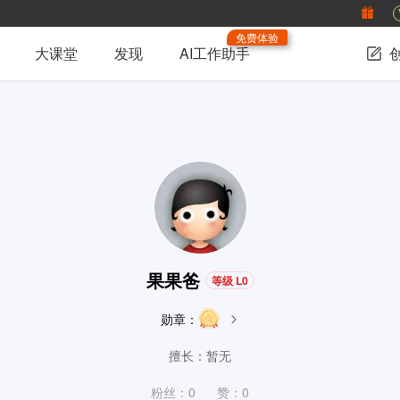
免费体验
大课堂
发现
AI工作助手
果果爸
等级 L0
勋章：
擅长：暂无
粉丝：0
赞：0