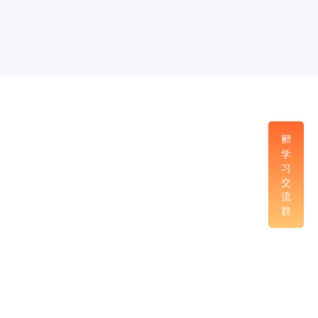
学
习
交
流
群