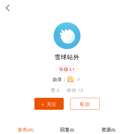
雪球站外
等级 L1
勋章：
赞
2
粉丝
13
+ 关注
私信
发布
回复
资源
(55)
(0)
(0)