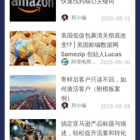
快速找到核心关键词
邦小编
2025-06-12
美国低值包裹清关彻底改
变!? | 美国邮编数据网
Samezip 创始人Lucas
跨境电商物流百晓生
2025-05-30
寄样后客户只读不回，如
何激活客户（附模板案
例）
邦小编
2025-05-28
搞定亚马逊产品标题与描
述，轻松提升流量和转化