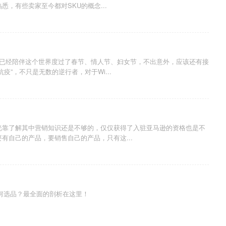
，有些卖家至今都对SKU的概念...
情已经陪伴这个世界度过了春节、情人节、妇女节，不出意外，应该还有接
疫”，不只是无数的逆行者，对于Wi...
光靠了解其中营销知识还是不够的，仅仅获得了入驻亚马逊的资格也是不
有自己的产品，要销售自己的产品，只有这...
如何选品？最全面的剖析在这里！