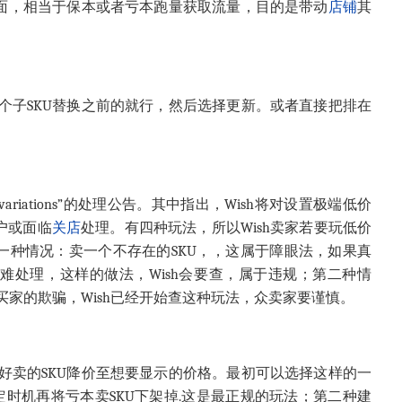
前面，相当于保本或者亏本跑量获取流量，目的是带动
店铺
其
个子SKU替换之前的就行，然后选择更新。或者直接把排在
 price variations”的处理公告。其中指出，Wish将对设置极端低价
户或面临
关店
处理。有四种玩法，所以Wish卖家若要玩低价
一种情况：卖一个不存在的SKU，，这属于障眼法，如果真
难处理，这样的做法，Wish会要查，属于违规；第二种情
家的欺骗，Wish已经开始查这种玩法，众卖家要谨慎。
好卖的SKU降价至想要显示的价格。最初可以选择这样的一
定时机再将亏本卖SKU下架掉.这是最正规的玩法；第二种建