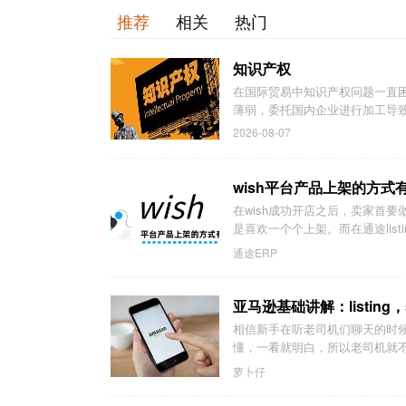
推荐
相关
热门
知识产权
在国际贸易中知识产权问题一直
薄弱，委托国内企业进行加工导致
2026-08-07
wish平台产品上架的方式
在wish成功开店之后，卖家首
是喜欢一个个上架。而在通途listi
通途ERP
亚马逊基础讲解：listing，
相信新手在听老司机们聊天的时
懂，一看就明白，所以老司机就
萝卜仔