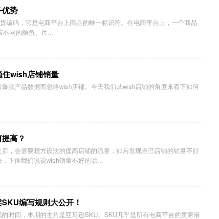
务优势
Unit）即存货编码，它是电商平台上商品的唯一标识符。在电商平台上，一个商品
不同的颜色、尺...
住wish店铺销量
看爆款产品数据而忽略wish店铺。今天我们从wish店铺的角度来看下如何
何提高？
店之后，会需要想方设法的提高店铺的流量，如若发现自己店铺的销量不好
下面我们说说wish销量不好的话...
卖SKU编写规则大公开！
识的时间，本期的主角是亚马逊SKU。SKU几乎是所有电商平台的卖家最