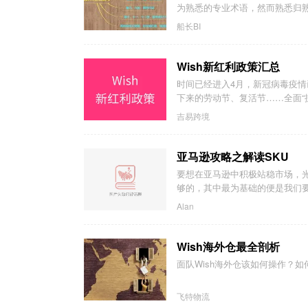
为熟悉的专业术语，然而熟悉归熟悉
船长BI
Wish新红利政策汇总
时间已经进入4月，新冠病毒疫
下来的劳动节、复活节……全面“抗
吉易跨境
亚马逊攻略之解读SKU
要想在亚马逊中积极站稳市场，
够的，其中最为基础的便是我们要
Alan
Wish海外仓最全剖析
面队Wish海外仓该如何操作？
飞特物流