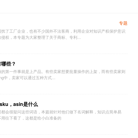
专题
困扰了工厂企业，也有不少国外不法客商，利用企业对知识产权保护意识
侵权，本专题为大家整理了关于商标、专利...
有哪些？
要做的第一件事就是上产品。有些卖家想要批量操作的上架，而有些卖家则
ng中，卖家可以通过五种方式...
sku，asin是什么
候都会很疑问这些词语，本篇就针对他们做下名词解释，知识点简单易
不用往下看了，这都是给小白准备的