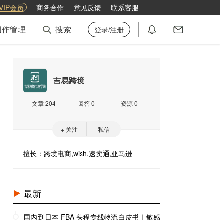
VIP会员
商务合作
意见反馈
联系客服
创作管理
搜索
登录/注册
吉易跨境
文章 204
回答 0
资源 0
+ 关注
私信
擅长：跨境电商,wish,速卖通,亚马逊
最新
国内到日本 FBA 头程专线物流白皮书｜敏感