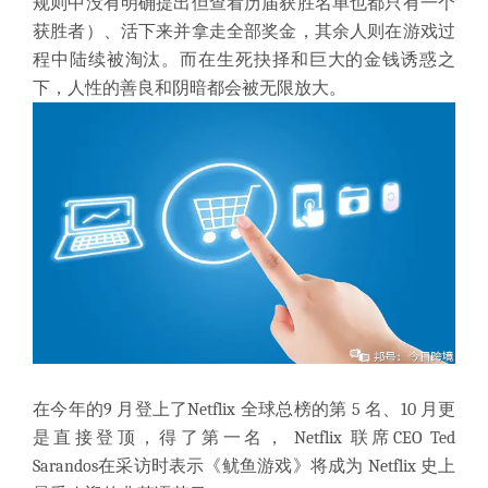
规则中没有明确提出但查看历届获胜名单也都只有一个
获胜者）、活下来并拿走全部奖金，其余人则在游戏过
程中陆续被淘汰。而在生死抉择和巨大的金钱诱惑之
下，人性的善良和阴暗都会被无限放大。
在今年的
9
月登上了
Netflix
全球总榜的第
5
名、
10
月更
是直接登顶，得了第一名，
Netflix
联席
CEO Ted
Sarandos
在采访时表示《鱿鱼游戏》将成为
Netflix
史上