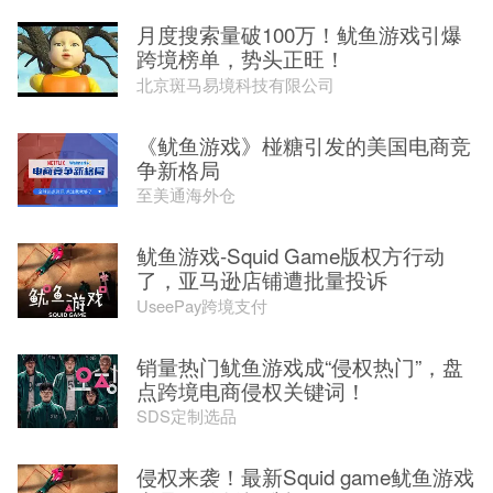
月度搜索量破100万！鱿鱼游戏引爆
跨境榜单，势头正旺！
北京斑马易境科技有限公司
《鱿鱼游戏》椪糖引发的美国电商竞
争新格局
至美通海外仓
鱿鱼游戏-Squid Game版权方行动
了，亚马逊店铺遭批量投诉
UseePay跨境支付
销量热门鱿鱼游戏成“侵权热门”，盘
点跨境电商侵权关键词！
SDS定制选品
侵权来袭！最新Squid game鱿鱼游戏