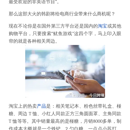
最受欢迎的非英语节目”。
那么这部大火的韩剧将给电商行业带来什么商机呢？
现在不论你是在国外第三方平台还是国内的
淘宝
或其他
购物平台，只要搜索
“鱿鱼游戏”这四个字，马上印入眼
帘的就是各种相关周边。
淘宝上的热卖
产品
是：相关笔记本、粉色丝带礼盒、椪
糖、周边
T
恤、小红人同款正方三角圆面罩、主角同款
T
恤等等。其中销量最高的是椪糖，月销
8000
多单，制
作成本大概就是一个铁铲、
2
勺白糖、一点点小苏打、