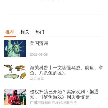
发 布
推荐
相关
热门
美国贸易
2026-08-08
海关科普丨一文读懂乌贼、鱿鱼、章
鱼、八爪鱼的区别
汉连集团
侵权扫荡已开始？卖家收到下架通
知，《鱿鱼游戏》周边要慎卖!
广州积特知识产权代理事务所