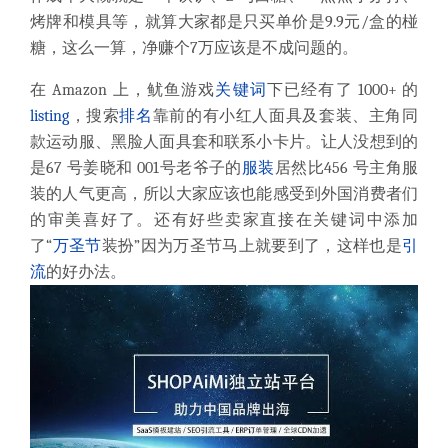
烤牌和模具等，就算大家都是只买单价是
9.9
元
/
盒的椪
糖，这么一算，净赚个
7
万应该是不成问题的。
在
Amazon
上，鱿鱼游戏
关键词
下已经有了
1000+
的
listing
，搜索
排名
靠前的有小红人面具及套装、主角同
款运动服、黑脸人面具套和联系小卡片。让人没想到的
是
67
号姜晓和
001
号老爷子的
服装
居然比
456
号主角服
装的人气更高，所以大家应该也能感受到外国消费者们
的审美喜好了。还有好些卖家直接在关键词中添加
了“
万圣节
装扮”因为万圣节马上就要到了，这样也是
引
流
的好办法。