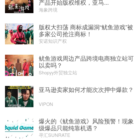
产品开始版权维权，亚马...
海象跨境
版权大扫荡 商标成漏洞“鱿鱼游戏”被
多家公司抢注商标！
安诺知识产权
鱿鱼游戏周边产品跨境电商独立站可
以卖吗？
Shopyy外贸独立站
亚马逊卖家如何才能次次押中爆款？
VIPON
爆火的《鱿鱼游戏》风险预警！现象
级爆品只能纯靠机遇？
寻汇SUNRATE