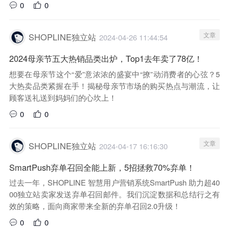
0
0
文章
SHOPLINE独立站
2024-04-26 11:44:54
2024母亲节五大热销品类出炉，Top1去年卖了78亿！
想要在母亲节这个“爱”意浓浓的盛宴中“撩”动消费者的心弦？5
大热卖品类紧握在手！揭秘母亲节市场的购买热点与潮流，让
顾客送礼送到妈妈们的心坎上！
0
0
文章
SHOPLINE独立站
2024-04-17 16:16:30
SmartPush弃单召回全能上新，5招拯救70%弃单！
过去一年，SHOPLINE 智慧用户营销系统SmartPush 助力超40
00独立站卖家发送弃单召回邮件。我们沉淀数据和总结行之有
效的策略，面向商家带来全新的弃单召回2.0升级！
0
0