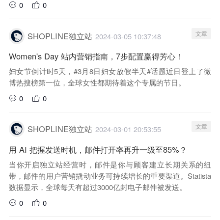
0
0
文章
SHOPLINE独立站
2024-03-05 10:37:48
Women's Day 站内营销指南，7步配置赢得芳心！
妇女节倒计时5天，#3月8日妇女放假半天#话题近日登上了微
博热搜榜第一位，全球女性都期待着这个专属的节日。
0
0
文章
SHOPLINE独立站
2024-03-01 20:53:55
用 AI 把握发送时机，邮件打开率再升一级至85%？
当你开启独立站经营时，邮件是你与顾客建立长期关系的纽
带，邮件的用户营销撬动业务可持续增长的重要渠道。Statista
数据显示，全球每天有超过3000亿封电子邮件被发送。
0
0