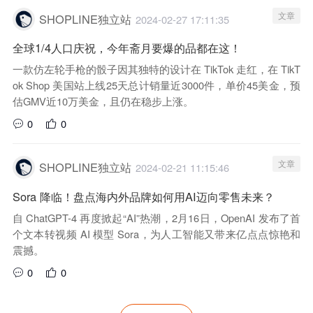
文章
SHOPLINE独立站
2024-02-27 17:11:35
全球1/4人口庆祝，今年斋月要爆的品都在这！
一款仿左轮手枪的骰子因其独特的设计在 TikTok 走红，在 TikT
ok Shop 美国站上线25天总计销量近3000件，单价45美金，预
估GMV近10万美金，且仍在稳步上涨。
0
0
文章
SHOPLINE独立站
2024-02-21 11:15:46
Sora 降临！盘点海内外品牌如何用AI迈向零售未来？
自 ChatGPT-4 再度掀起“AI”热潮，2月16日，OpenAI 发布了首
个文本转视频 AI 模型 Sora，为人工智能又带来亿点点惊艳和
震撼。
0
0