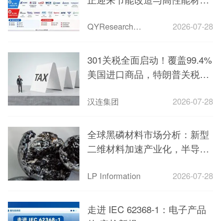
的双重机遇
QYResearch市场洞察
2026-07-28
301关税全面启动！覆盖99.4%
美国进口商品，特朗普关税壁
垒升级
汉连集团
2026-07-28
全球黑磷材料市场分析：新型
二维材料加速产业化，半导体
与光电应用打开增长空间
LP Information
2026-07-28
走进 IEC 62368-1：电子产品