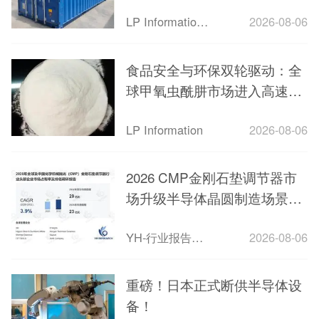
行
LP Information（路亿）
2026-08-06
食品安全与环保双轮驱动：全
球甲氧虫酰肼市场进入高速成
长期
LP Information
2026-08-06
2026 CMP金刚石垫调节器市
场升级半导体晶圆制造场景推
动精密抛光耗材需求增长
YH-行业报告分析
2026-08-06
重磅！日本正式断供半导体设
备！