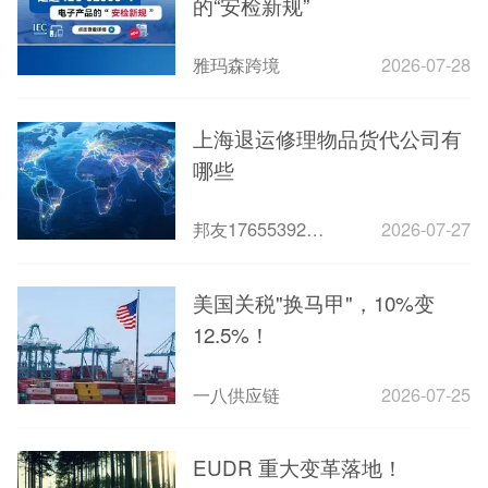
的“安检新规”
雅玛森跨境
2026-07-28
上海退运修理物品货代公司有
哪些
邦友1765539279308
2026-07-27
美国关税"换马甲"，10%变
12.5%！
一八供应链
2026-07-25
EUDR 重大变革落地！