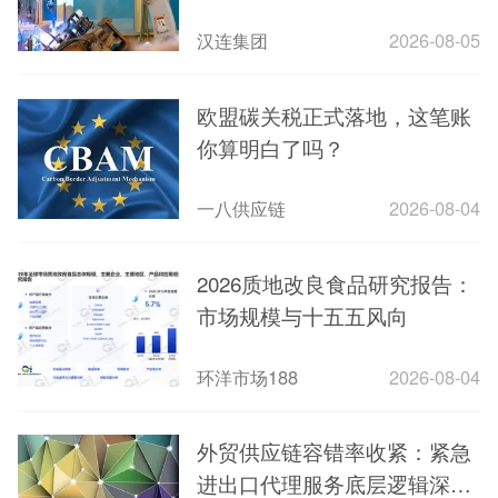
汉连集团
2026-08-05
欧盟碳关税正式落地，这笔账
你算明白了吗？
一八供应链
2026-08-04
2026质地改良食品研究报告：
市场规模与十五五风向
环洋市场188
2026-08-04
外贸供应链容错率收紧：紧急
进出口代理服务底层逻辑深度