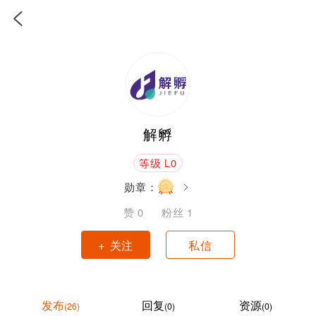
解孵
等级 L0
勋章：
赞
0
粉丝
1
+ 关注
私信
发布
回复
资源
(26)
(0)
(0)