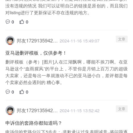
没有违规的情况 我们可以证明自己的链接是原创的，而且我们
对listing进行了更新保证不存在违规的地方。
0
0
文章
邦友1729135942029
2024-11-16 15:49:07
亚马逊删评模板，仅供参考！
删评模板（参考）[图片]人在江湖飘啊，哪能不挨刀啊。在亚
马逊这个“血雨腥风”的平台上，不管你是月销上百万刀的超级
大卖家，还是每出一单就激动不已的亚马逊小白，差评都是每
个卖家必然会遇到的 糟心事。
0
0
文章
邦友1729135942029
2024-11-15 13:52:42
申诉信的套路你都知道吗？
申诉信的套路分以下5步走：·道歉承认过失表明诚意··将问题逐