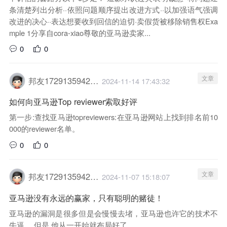
条清楚列出分析··依照问题顺序提出改进方式··以加强语气强调
改进的决心··表达想要收到回信的迫切·卖假货被移除销售权Exa
mple 1分享自cora-xiao尊敬的亚马逊卖家...
0
0
文章
邦友1729135942029
2024-11-14 17:43:32
如何向亚马逊Top reviewer索取好评
第一步:查找亚马逊topreviewers:在亚马逊网站上找到排名前10
000的reviewer名单。
0
0
文章
邦友1729135942029
2024-11-07 15:18:07
亚马逊没有永远的赢家，只有聪明的赌徒！
亚马逊的漏洞是很多但是会慢慢去堵，亚马逊也许它的技术不
牛逼 ，但是 他从一开始就布局好了。