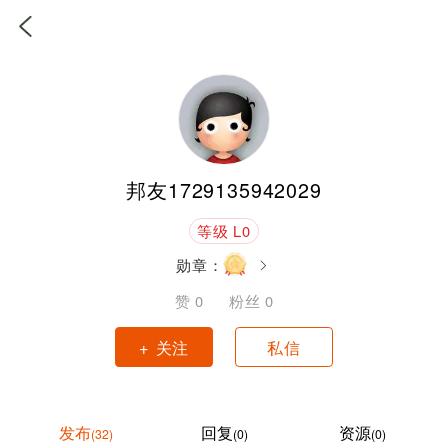
邦友1729135942029
等级 L0
勋章：
赞
0
粉丝
0
+ 关注
私信
发布
回复
资源
(32)
(0)
(0)