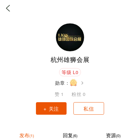
杭州雄狮会展
等级 L0
勋章：
赞
1
粉丝
0
+ 关注
私信
发布
回复
资源
(1)
(6)
(0)