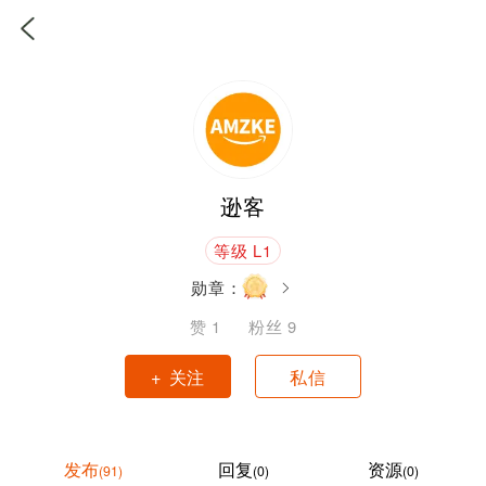
逊客
等级 L1
勋章：
赞
1
粉丝
9
+ 关注
私信
发布
回复
资源
(91)
(0)
(0)