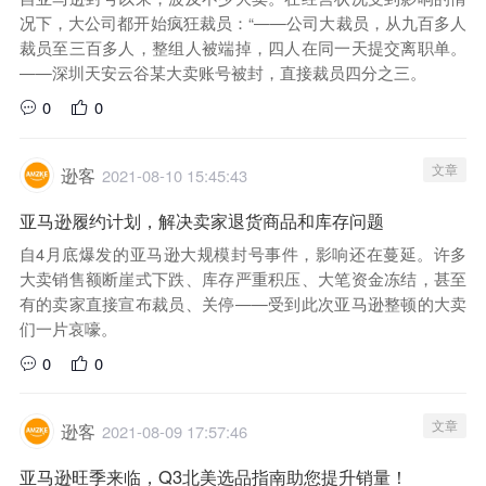
况下，大公司都开始疯狂裁员：“——公司大裁员，从九百多人
裁员至三百多人，整组人被端掉，四人在同一天提交离职单。
——深圳天安云谷某大卖账号被封，直接裁员四分之三。
0
0
文章
逊客
2021-08-10 15:45:43
亚马逊履约计划，解决卖家退货商品和库存问题
自4月底爆发的亚马逊大规模封号事件，影响还在蔓延。许多
大卖销售额断崖式下跌、库存严重积压、大笔资金冻结，甚至
有的卖家直接宣布裁员、关停——受到此次亚马逊整顿的大卖
们一片哀嚎。
0
0
文章
逊客
2021-08-09 17:57:46
亚马逊旺季来临，Q3北美选品指南助您提升销量！