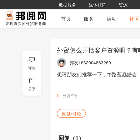
数据服务
媒体矩阵
资源
首页
服务
活动
社区
发现真实的外贸服务商
外贸怎么开括客户资源啊？有
邦友1662004883260
评论
想请朋友们推荐一下，筚路蓝麤皓齿

分享
外贸平台
问题/讨论
回复
（1）