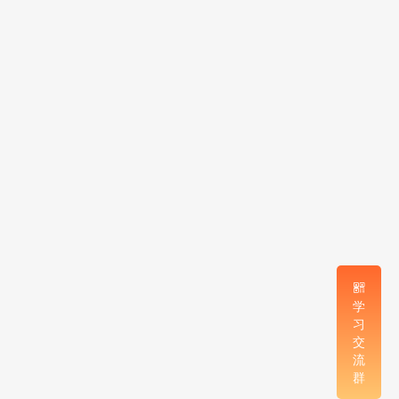
学
习
交
流
群