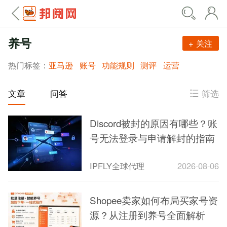
养号
+ 关注
热门标签：
亚马逊
账号
功能规则
测评
运营
筛选
文章
问答
Discord被封的原因有哪些？账
号无法登录与申请解封的指南
IPFLY全球代理
2026-08-06
Shopee卖家如何布局买家号资
源？从注册到养号全面解析