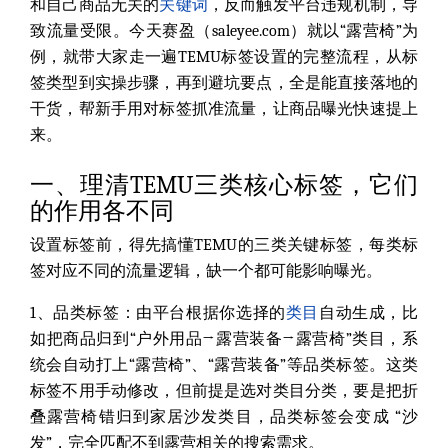
和自己商品无关的
关键词
，反而触发平台违规机制，导
致流量受限。今天赛盈（
saleyee.com
）就以“露营椅”为
例，就带大家走一遍TEMU标签设置的完整流程，从标
签类型到实操步骤，再到避坑要点，全是能直接落地的
干货，帮新手用对标签抓准流量，让商品曝光快速提上
来。
一、理清TEMU三类核心标签，它们
的作用各不同
设置标签前，得先搞懂TEMU的三类关键标签，每类标
签对应不同的流量逻辑，缺一个都可能影响曝光。
1、品类标签：
由平台根据你选择的
类目
自动生成，比
如把商品归到“户外用品→露营装备→露营椅”类目，系
统会自动打上“露营椅”、“露营装备”等品类标签。这类
标签不用手动修改，但前提是选对类目分类，要是把折
叠露营椅错归到家居沙发类目，品类标签会变成 “沙
发”，完全匹配不到露营相关的搜索需求。