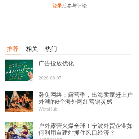
登录
后参与评论
发 布
推荐
相关
热门
广告投放优化
2026-08-07
卧兔网络：露营季，出海卖家赶上户
外潮的6个海外网红营销灵感
WotoHub
户外露营火爆全球！宁波外贸企业如
何利用自建站抓住风口经济？