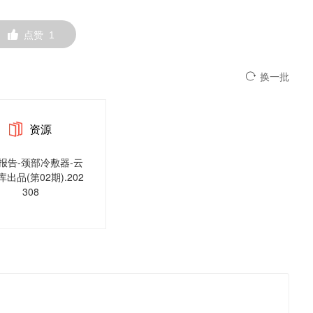
点赞
1
换一批
资源
报告-颈部冷敷器-云
出品(第02期).202
308