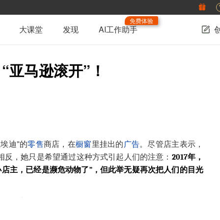
免费体验
大课堂
发现
AI工作助手
“亚马逊滚开”！
埃迪”的
零售
商店，在
橱窗
里挂出的
广告
。尽管店主表示，
，相反，她只是希望通过这种方式引起人们的注意：
2017年，
小店主，已经是濒危动物了”，但此举无疑再次把人们的目光