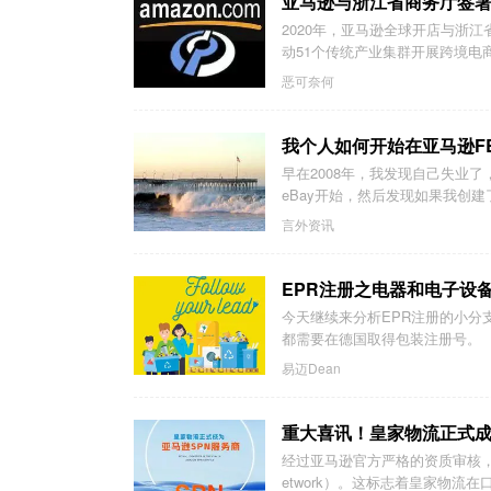
亚马逊与浙江省商务厅签
2020年，亚马逊全球开店与浙
动51个传统产业集群开展跨境电商业
恶可奈何
我个人如何开始在亚马逊F
早在2008年，我发现自己失业
eBay开始，然后发现如果我创建了
言外资讯
EPR注册之电器和电子设备
今天继续来分析EPR注册的小分
都需要在德国取得包装注册号。
易迈Dean
重大喜讯！皇家物流正式成
经过亚马逊官方严格的资质审核，皇家物
etwork）。这标志着皇家物流在口