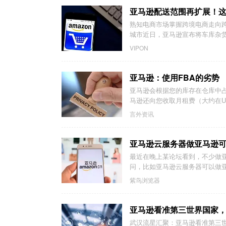
亚马逊配送范围再扩展！
熟知电商市场掌握跨境电商走向跨
城市近日，亚马逊宣布将车库杂货配
VIPON
亚马逊：使用FBA的劣势
亚马逊会根据您的库存在仓库中
马逊还向您收取月租费（大约在USD $ 
言外资讯
最近在晚上某论坛看到，不少做
问，比如亚马逊云服务器可以做亚
紫鸟浏览器
亚马逊看准第三世界国家
武汉流星汇聚：亚马逊看准第三