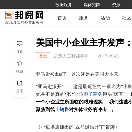
数据服务
媒体矩阵
资源
首页
服务
活动
社区
发现真实的外贸服务商
美国中小企业主齐发声：
评论
首发
2017-09-22
语翼人工翻译平台
收藏
亚马逊被diss了，这次还是在美国大本营。
“亚马逊滚开”——这是最近纽约一家名为“小鱼
分享
她并不是真的想让这位
电子商务
巨头“滚开”
一个小企业主所面临的艰难现实，“我们这些
聚焦到线上
销售
对实体业务的冲击上。
（小鱼埃迪挂出的“亚马逊滚开”广告牌）