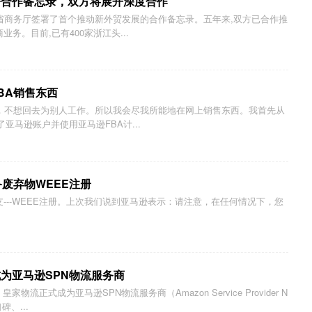
署合作备忘录，双方将展开深度合作
江省商务厅签署了首个推动新外贸发展的合作备忘录。五年来,双方已合作推
务。目前,已有400家浙江头...
BA销售东西
了，不想回去为别人工作。所以我会尽我所能地在网上销售东西。我首先从
亚马逊账户并使用亚马逊FBA计...
废弃物WEEE注册
支---WEEE注册。上次我们说到亚马逊表示：请注意，在任何情况下，您
为亚马逊SPN物流服务商
流正式成为亚马逊SPN物流服务商（Amazon Service Provider N
碑、...