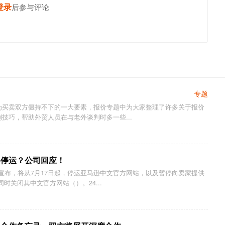
登录
发表你的高见
后参与评论
专题
为买卖双方僵持不下的一大要素，报价专题中为大家整理了许多关于报价
技巧，帮助外贸人员在与老外谈判时多一些...
将停运？公司回应！
国宣布，将从7月17日起，停运亚马逊中文官方网站，以及暂停向卖家提供
时关闭其中文官方网站（）。24...