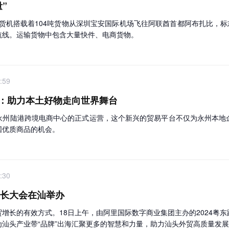
”
型全货机搭载着104吨货物从深圳宝安国际机场飞往阿联酋首都阿布扎比，
航线。运输货物中包含大量快件、电商货物。
:59
：助力本土好物走向世界舞台
永州陆港跨境电商中心的正式运营，这个新兴的贸易平台不仅为永州本地
国优质商品的机会。
:30
增长大会在汕举办
增长的有效方式。18日上午，由阿里国际数字商业集团主办的2024粤
汕头产业带“品牌”出海汇聚更多的智慧和力量，助力汕头外贸高质量发