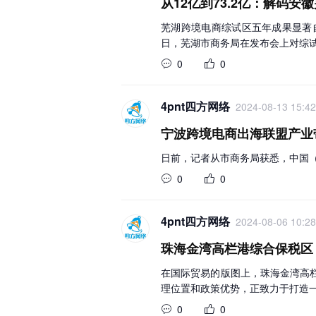
从12亿到73.2亿：解码
芜湖跨境电商综试区五年成果显著自
日，芜湖市商务局在发布会上对综
0
0
4pnt四方网络
2024-08-13 15:42
宁波跨境电商出海联盟产业
日前，记者从市商务局获悉，中国
0
0
4pnt四方网络
2024-08-06 10:28
珠海金湾高栏港综合保税区：
在国际贸易的版图上，珠海金湾高
理位置和政策优势，正致力于打造
0
0