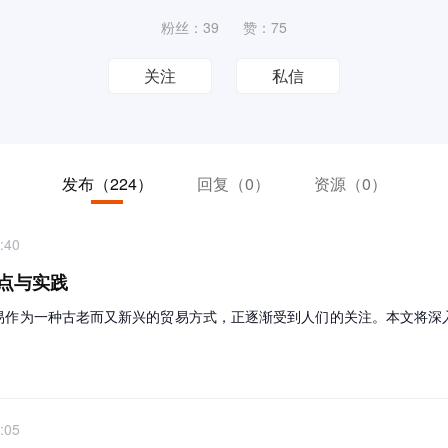
粉丝：39
赞：75
关注
私信
发布
（224）
回复
（0）
资源
（0）
:40
点与实践
易作为一种古老而又新兴的贸易方式，正逐渐受到人们的关注。本文将深
:05