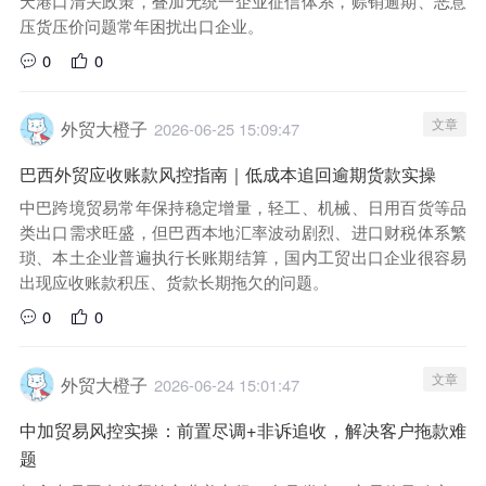
天港口清关政策，叠加无统一企业征信体系，赊销逾期、恶意
压货压价问题常年困扰出口企业。
0
0
文章
外贸大橙子
2026-06-25 15:09:47
巴西外贸应收账款风控指南｜低成本追回逾期货款实操
中巴跨境贸易常年保持稳定增量，轻工、机械、日用百货等品
类出口需求旺盛，但巴西本地汇率波动剧烈、进口财税体系繁
琐、本土企业普遍执行长账期结算，国内工贸出口企业很容易
出现应收账款积压、货款长期拖欠的问题。
0
0
文章
外贸大橙子
2026-06-24 15:01:47
中加贸易风控实操：前置尽调+非诉追收，解决客户拖款难
题