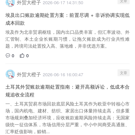
文章
外贸大橙子
2026-06-17 14:31:50
埃及出口账款逾期处置方案：前置尽调 + 非诉协调实现低
成本回款
埃及作为北非贸易枢纽，国内出口品类丰富，但汇率波动、外
汇管制、本土企业长账期习惯，让拖欠账款成为行业共性难
题，跨境司法处置投入高、落地难，并非优选方案。
0
0
文章
外贸大橙子
2026-06-16 16:00:47
土耳其外贸账款逾期处置指南：避开高额诉讼，低成本合
规追收全流程
一、土耳其贸易市场回款底层风险土耳其作为欧亚中转核心市
场，国内机电、建材、纺织、家居出口体量持续走高，但多重
市场规则叠加经济环境，应收账款逾期风险持续走高：无国家
级统一征信体系，市场信用分层严重，中小中间商受高通胀、
汇率贬值影响，赊销...