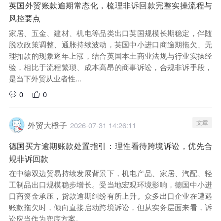
英国外贸账款逾期常态化，梳理非诉回款完整实操流程与
风控要点
家居、五金、建材、机电等品类出口英国规模长期稳定，伴随
脱欧政策调整、通胀持续波动，英国中小进口商逾期拖欠、无
理扣款的现象逐年上涨，结合英国本土商业法规与行业实操经
验，相比于流程繁琐、成本高昂的商事诉讼，合规非诉手段，
是当下外贸从业者性...
0
0
文章
外贸大橙子
2026-07-31 14:26:11
德国买方逾期账款处置指引：理性看待跨境诉讼，优先合
规非诉回款
在中德双边贸易持续发展背景下，机电产品、家居、汽配、轻
工制品出口规模稳步增长。受当地宏观环境影响，德国中小进
口商资金承压，货款逾期纠纷有所上升。众多出口企业在遭遇
账款拖欠时，倾向直接启动跨境诉讼，但从实务层面来看，诉
讼应当作为兜底方案。