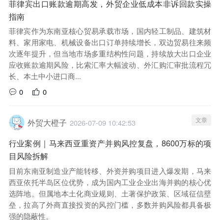
菲律宾出口账款逾期高发，外贸企业低成本非诉回款实操
指南
菲律宾作为东南亚核心贸易承载市场，国内轻工制品、建筑材
料、家用家电、机械设备出口订单持续增长，双边贸易往来频
次逐年提升，但当地市场多重结构性问题，持续放大出口企业
应收账款逾期风险，比索汇率大幅波动、外汇购汇审批流程冗
长、本土中小进口商...
0
0
文章
外贸大橙子
2026-07-09 10:42:53
行业案例｜马来西亚重资产并购风控复盘，8600万标的项
目风险拆解
目前东南亚制造业产能转移、外资并购项目进入爆发期，马来
西亚依托半岛区位优势，成为国内工业企业出海并购的核心优
选阵地。但属地本土化商业规则、土著保护政策、区域征信壁
垒，拉高了外商直接投资的风控门槛，多数并购风险都具备极
强的隐蔽性。