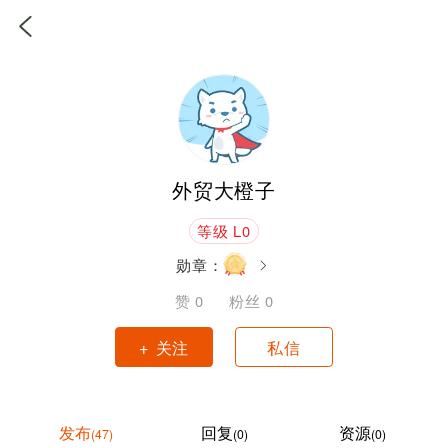
外贸大橙子
等级 L0
勋章：
赞
0
粉丝
0
+ 关注
私信
发布
回复
资源
(47)
(0)
(0)