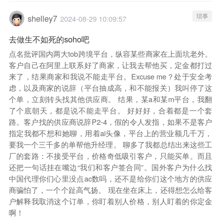
琐事
shelley7
2024-08-29 10:09:57
去做生不如死的soho吧
点名批评国内两大tob跨境平台，纵容某些商家在上面坑老外。
客户自己在阿里上联系好了商家，让我去帮他买，定金都打过
来了，结果商家和我说不能走平台。Excuse me？处于安全考
虑，以及商家的说辞（平台抽成高，和不能报关）我叫停了这
个单，立刻转头找其他供应商。 结果，某a和某m平台，我翻
了个底朝天，都是说不能走平台。 好好好，合着都是一个套
路。客户找的供应商说辞P2-4，假的令人发指，如果不是客户
指定我都不想和她聊，用着ai头像，平台上的营业额几千万，
要我一个三千多的单帮他升经理。 聊多了我都总结出来这些工
厂的套路：不接受平台，价格奇低吸引客户，只能买单。而且
还把一句话挂在嘴边“我们和客户签合同”。国外客户为什么找
中国代理你们心里没点ac数吗，还不是给你们这个地方的供应
商骗怕了，一个个趾高气扬。 现在坐在床上，还得想怎么给客
户解释我取消这个订单，你盯着别人价格，别人盯着的你定金
啊！