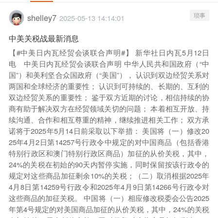
琐事
shelley7
2025-05-13 14:14:01
中美关税战最新消息
【#中美日内瓦经贸会谈联合声明#】 新华社日内瓦5月12日
电 中美日内瓦经贸会谈联合声明 中华人民共和国政府（“中
国”）和美利坚合众国政府（“美国”）， 认识到双边经贸关系对
两国和全球经济的重要性； 认识到可持续的、长期的、互利的
双边经贸关系的重要性； 鉴于双方近期的讨论，相信持续的协
商有助于解决双方在经贸领域关切的问题； 本着相互开放、持
续沟通、合作和相互尊重的精神，继续推进相关工作； 双方承
诺将于2025年5月14日前采取以下举措： 美国将（一）修改20
25年4月2日第14257号行政令中规定的对中国商品（包括香港
特别行政区和澳门特别行政区商品）加征的从价关税，其中，
24%的关税在初始的90天内暂停实施，同时保留按该行政令的
规定对这些商品加征剩余10%的关税；（二）取消根据2025年
4月8日第14259号行政令和2025年4月9日第14266号行政令对
这些商品的加征关税。 中国将（一）相应修改税委会公告2025
年第4号规定的对美国商品加征的从价关税，其中，24%的关税