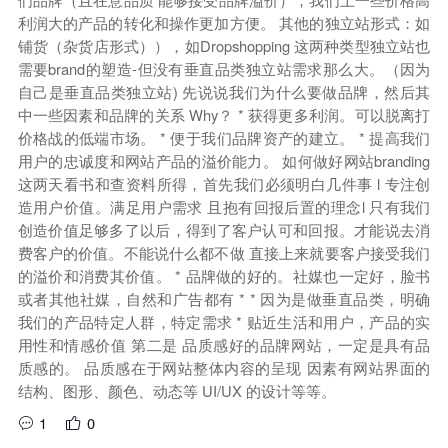
利润大的产品的转化和操作更加方便。 其他的独立站形式：如
铺货（杂货店形式）），如Dropshopping 这两种类型独立站也
需要brand的塑造-但没有垂直品类独立站需求那么大。（因为
自己是垂直品类独立站) 先说说我们为什么要做品牌，然后其
中一些因素和品牌的关系 Why？ * 获得更多利润。可以脱离打
价格战的低端市场。 * 便于我们品牌资产的建立。 * 提高我们
用户的忠诚度和网站产品的溢价能力。 如何做好网站branding
这两天看书和查资料所得，首先我们必须明白几件事 l 专注创
造用户价值。满足用户需求 且抱有回报后置的理念l 只有我们
创造价值足够多了以后，得到了客户认可和回报。才能说去消
费客户的价值。不能说什么都不做 直接上来就要客户接受我们
的溢价和消费其价值。 * 品牌做的好的。社媒也一定好，脸书
或者其他社媒，自然和广告都有 * * 因为是做垂直品类，明确
我们的产品特定人群，特定需求 * 贴近生活和用户，产品的实
用性和情感价值 第二是 品质感好的品牌网站，一定是具有品
质感的。 品质感在于网站整体内容的呈现 因素有网站界面的
结构、图形、颜色、动态等 UI/UX 的设计等等。
1
0