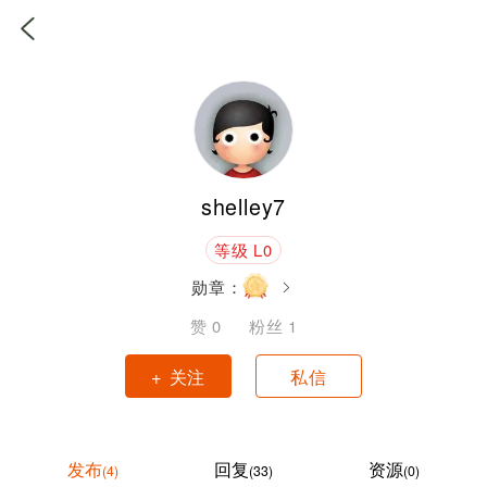
shelley7
等级 L0
勋章：
赞
0
粉丝
1
+ 关注
私信
发布
回复
资源
(4)
(33)
(0)