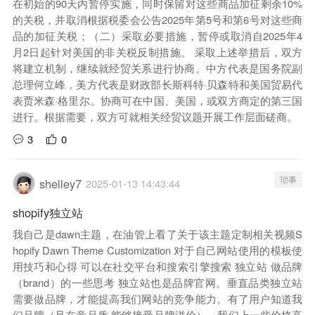
在初始的90天内暂停实施，同时保留对这些商品加征剩余10%
的关税，并取消根据税委会公告2025年第5号和第6号对这些商
品的加征关税；（二）采取必要措施，暂停或取消自2025年4
月2日起针对美国的非关税反制措施。 采取上述举措后，双方
将建立机制，继续就经贸关系进行协商。中方代表是国务院副
总理何立峰，美方代表是财政部长斯科特·贝森特和美国贸易代
表贾米森·格里尔。协商可在中国、美国，或双方商定的第三国
进行。根据需要，双方可就相关经贸议题开展工作层面磋商。
3
0
琐事
shelley7
2025-01-13 14:43:44
shopify独立站
我自己是dawn主题，在油管上看了关于该主题定制相关视频S
hopify Dawn Theme Customization 对于自己网站使用的模板使
用技巧和心得 可以在社交平台和搜索引擎搜索 独立站 做品牌
（brand）的一些思考 独立站也是品牌官网。垂直品类独立站
需要做品牌，才能提高我们网站的竞争能力。有了用户知道我
们品牌（且在意品质 能够接受品牌溢价），我们上一些价格高