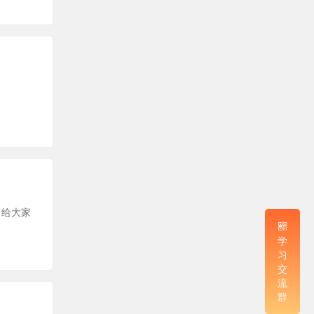
，给大家
学
习
交
流
群