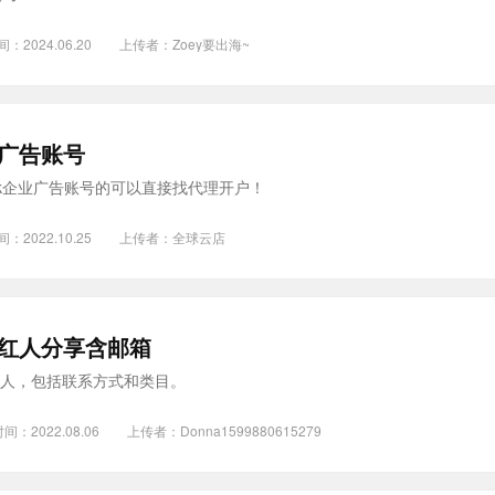
间：2024.06.20
上传者：
Zoey要出海~
业广告账号
ok企业广告账号的可以直接找代理开户！
间：2022.10.25
上传者：
全球云店
tok红人分享含邮箱
tok的红人，包括联系方式和类目。
间：2022.08.06
上传者：
Donna1599880615279