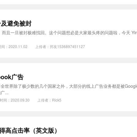
账号及避免被封
封，而且一旦被封极难找回。这个问题想必是大家最头疼的问题啦，今天 YinoL
间：2020.11.02
上传者：
邦友1536897451127
ook广告
目前全世界除了极少数的几个国家之外，大部分的线上广告业务都是被Googl
...
时间：2020.09.30
上传者：
Rick5
告获得高点击率（英文版）