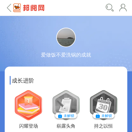
爱做饭不爱洗锅的成就
成长进阶
未解锁
未解锁
闪耀登场
崭露头角
持之以恒