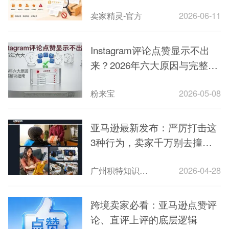
行为赶紧自查
卖家精灵-官方
2026-06-11
Instagram评论点赞显示不出
来？2026年六大原因与完整解
决指南
粉来宝
2026-05-08
亚马逊最新发布：严厉打击这
3种行为，卖家千万别去撞枪
口！
广州积特知识产权代理事务所
2026-04-28
跨境卖家必看：亚马逊点赞评
论、直评上评的底层逻辑