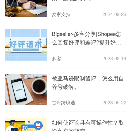
麦家支持
2024-09-23
Bigseller-多客分享|Shopee怎
么回复好评和差评?提升好评
率的技巧
多客
2023-08-14
被亚马逊限制留评，怎么用自
养号破解。
古哥跨境通
2023-05-22
如何使评论具有可操作性？取
悦客户的指南