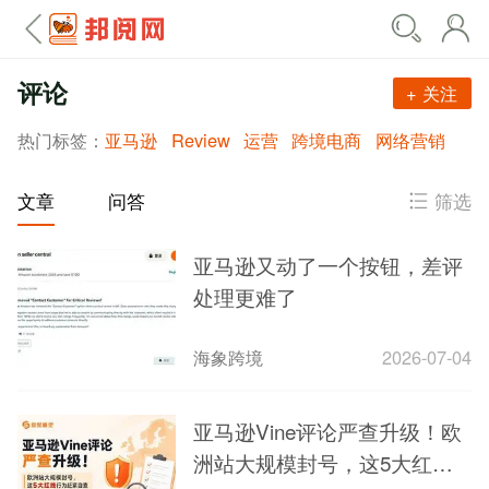
评论
+ 关注
热门标签：
亚马逊
Review
运营
跨境电商
网络营销
筛选
文章
问答
亚马逊又动了一个按钮，差评
处理更难了
海象跨境
2026-07-04
亚马逊Vine评论严查升级！欧
洲站大规模封号，这5大红线