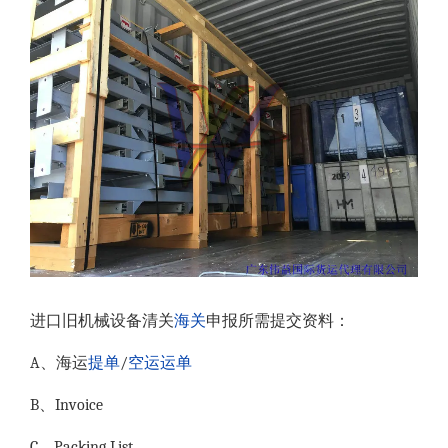
进口旧机械设备清关
海关
申报所需提交资料：
A、海运
提单
/
空运
运单
B、Invoice
C、Packing List