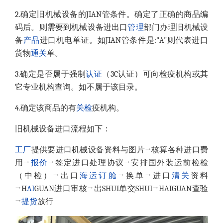
2.确定旧机械设备的JIAN管条件。确定了正确的商品编
码后。则需要到机械设备进出口
管理
部门办理旧机械设
备
产品
进口机电单证。如JIAN管条件是:"A"则代表进口
货物
通关
单。
3.确定是否属于强制
认证
（3C认证）可向检疫机构或其
它专业机构查询。如不属于该目录。
4.确定该商品的有
关检
疫机构。
旧机械设备进口流程如下：
工厂
提供要进口机械设备资料与图片→核算各种进口费
用→
报价
→签定进口处理协议→安排国外装运前检检
（中检）→出口
海运
订舱
→换单→进口
清关
资料
→H
AI
GUAN进口审核→出SHUI单交SHUI→HAIGUAN查验
→
提货
放行