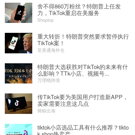
舍不得860万粉丝？特朗普上任发
力，TikTok重启在美服务
Shoptop
重大转折！特朗普突然要求暂停执行
TikTok案！
至美通海外仓
特朗普大选获胜对TikTok的未来有什
么影响？TTk小店、视频号...
万理晴跨境
传TikTok要为美国用户打造新APP，
卖家需要注意这几点
骑鲸出海
tiktok小店选品工具有什么推荐？tikto
k shop热卖产...