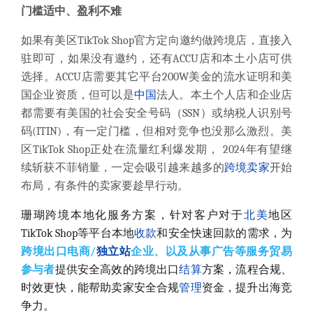
门槛适中、盈利不难
如果有美区TikTok Shop
官方定向邀约做跨境店，直接入
驻即可，如果没有邀约，还有ACCU店和本土小店可供
选择。
ACCU店需要其它平台200W美金的流水证明和美
国企业资质，但可以是
中国
法人。
本土个人店和企业店
都需要有美国的社会安全号码（SSN）或纳税人识别号
码(ITIN)，有一定门槛，但相对竞争也没那么激烈。
美
区TikTok Shop正处在流量红利爆发期， 2024年有望继
续斩获不菲销量，一定会吸引越来越多的
跨境卖家
开始
布局，有条件的卖家要趁早行动。
珊瑚跨境本地化服务方案，针对客户对于
北美
地区
TikTok Shop等平台
本地
收款
和安全快速回款的需求，为
跨境出口电商/
独立站
企业、以及从事广告等服务贸易
参与者
提供安全高效的跨境出口
结算
方案，流程合规、
时效更快，能帮助卖家安全合规
管理
资金，提升出海竞
争力。