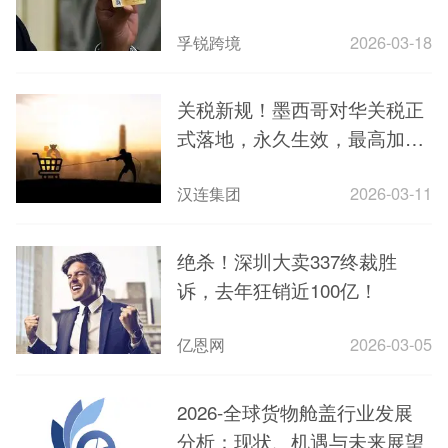
入围
孚锐跨境
2026-03-18
关税新规！墨西哥对华关税正
式落地，永久生效，最高加征
50%关税
汉连集团
2026-03-11
绝杀！深圳大卖337终裁胜
诉，去年狂销近100亿！
亿恩网
2026-03-05
2026-全球货物舱盖行业发展
分析：现状、机遇与未来展望