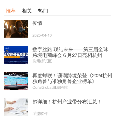
推荐
相关
热门
疫情
2025-04-10
数字丝路·联结未来——第三届全球
跨境电商峰会６月27日亮相杭州
杭州综试区
再度蝉联！珊瑚跨境荣登《2024杭州
独角兽与准独角兽企业榜单》
CoralGlobal珊瑚跨境
超详细！杭州产业带分布汇总！
孚盟软件