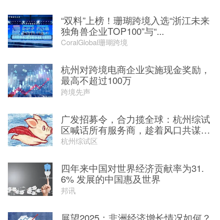
“双料”上榜！珊瑚跨境入选“浙江未来
独角兽企业TOP100”与“...
CoralGlobal珊瑚跨境
杭州对跨境电商企业实施现金奖励，
最高不超过100万
跨境先声
广发招募令，合力揽全球：杭州综试
区喊话所有服务商，趁着风口共谋
一...
杭州综试区
四年来中国对世界经济贡献率为31.
6% 发展的中国惠及世界
邦讯
展望2025：非洲经济增长情况如何？