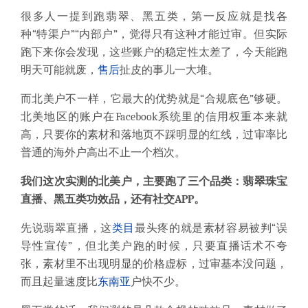
很多人一提到跑翡翠、黑五类，第一反应就是找各
种“特渠户”“内部户”，觉得只有这种才能过审。但实际
跑下来你会发现，这些账户的稳定性太差了，今天能跑
明天可能就废，
售后
扯皮的事儿一大堆。
而北美户不一样，它最大的优势就是“合规底色”够硬。
北美地区的账户在Facebook系统里的信用权重本来就
高，只要你的素材和落地页不踩明显的红线，过审率比
普通的海外户高出不止一个档次。
我们这次实测的北美户，主要跑了三个品类：翡翠珠宝
直播、黑五类功效品，还有社交APP。
先说翡翠直播，这
类目
最头疼的就是素材容易被判“误
导性宣传”，但北美户跑的时候，只要直播话术不夸
张，素材里不出现明显的价格虚标，过审基本没问题，
而且起量速度比
东南亚
户快不少。