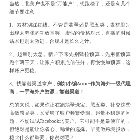
当然，北美户也不是“万能户”，想跑稳了，还是有几个
细节要注意。
1、素材别踩红线。不管是翡翠还是黑五类，素材里别
出现太夸张的功效宣称、虚假的价格对比，直播的时候
话术也别太激进，合规才是长久之计。
2、起量别太急。新户下来先别猛拉预算，先用低预算
跑个两三天，让账户积累点信任分，再慢慢加预算，这
样账户更稳。
3、找靠谱渠道拿户，
例如小编Anne-作为海外一级代理
商，一手海外户资源，靠谱渠道！
总的来说，如果你正在跑翡翠珠宝、黑五类、社交这些
高敏感品类，又受够了账户频繁受限、起量不稳定的问
题，不妨试试Facebook北美户。它可能不是最便宜的，
但绝对是能让你省心、稳量的选择。毕竟做跨境投放，
稳比什么都重要，你说对吧？