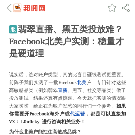
翡翠直播、黑五类投放难？
服
Facebook北美户实测：稳量才
是硬道理
说实话，选对账户类型，真的比盲目砸钱测试更重要。
前阵子我们实测了一批Facebook
北美
户，专门针对这些
高敏感品类（例如翡翠
直播
、黑五、社交等品类）做了
投放测试，结果还真有点惊喜。今天就把实测的情况跟
大家唠唠，给正在为账户发愁的同行们一个参考。
如果
你需要开Facebook海外户或
代运营
，
都是可以直接加
VX： L0u0cky 进行咨询相关业务！
为什么北美户能扛住高敏感品类？