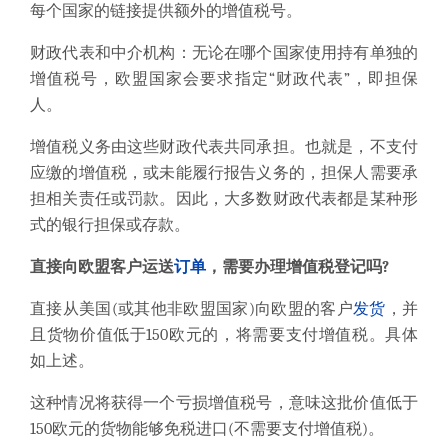
每个国家的链接提供额外的增值税号。
财政代表和中介机构：无论在哪个国家使用持有单独的
增值税号，欧盟国家会要求指定“财政代表”，即担保
人。
增值税义务由这些财政代表共同承担。也就是，不支付
应缴的增值税，或未能履行报告义务的，担保人需要承
担相关责任或罚款。因此，大多数财政代表都是某种形
式的银行担保或存款。
直接向欧盟客户运送
订单
，
需要办理增值税登记吗?
直接从美国
(
或其他非欧盟国家
)
向欧盟的客户
发货
，并
且货物价值低于
150
欧元
的，将需要支付增值税。具体
如上述。
这种情况将获得一个亏损增值税号，意味这批
价值低于
150
欧元
的货物能够免税进口
(
不需要支付增值税
)
。