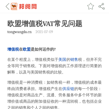
欧盟增值税VAT常见问题
tongwangda.cn
2021-07-09
增值税
在
欧盟
是如何运作的?
在某
个程度上
，
增值税
类似于
美国
的
销售
税
，但并不完
全等同于
销售税。
下面
对
增值税的
工作原理
进行
简要
的
解释，以及与美国销售税的比较。
增值税是一种消费税：如销售税一样，增值税的成本最
终由消费者承担。
增值税
产生
在
供应链
的每
一
个阶段
：
增值税是对商品生产、流通、劳务服务中多个环节的新
增价值或商品的
附加值
征收的一种流转税
，
也
包括企业
之间的销售和个人之间的销售。