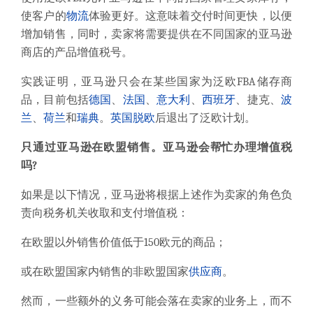
使客户的
物流
体验更好。这意味着交付时间更快，以便
增加销售，同时，卖家将需要提供在不同国家的亚马逊
商店的产品增值税号。
实践证明，亚马逊只会在某些国家为泛欧
FBA
储存商
品，目前包括
德国
、
法国
、
意大利
、
西班牙
、捷克、
波
兰
、
荷兰
和
瑞典
。
英国
脱欧
后退出了泛欧计划。
只通过亚马逊在欧盟销售。亚马逊会帮忙
办理增值税
吗?
如果是以下情况，亚马逊将根据上述作为卖家的角色负
责向税务机关收取和支付增值税：
在欧盟以外销售价值低于150欧元的商品；
或
在欧盟
国家
内销售的非欧盟
国家
供应商
。
然而，一些额外的义务可能会落在卖家的业务上，而不