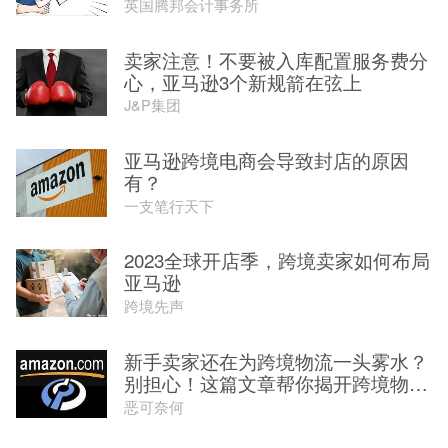
英国腾邦会计事务所
卖家注意！不要被入库配置服务费分
心，亚马逊3个新规箭在弦上
J&P集团
亚马逊跨境电商会导致封店的原因
有？
一支笔行天下
2023全球开店季，跨境卖家如何布局
亚马逊
跨境先声
新手卖家还在为跨境物流一头雾水？
别担心！这篇文章帮你揭开跨境物
流...
恶可奈何