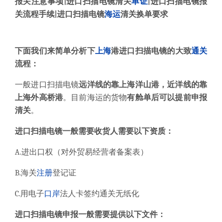
报关注意事项
|
进口
扫描电镜
清关
单证
|
进口
扫描电镜
报
关流程手续
|
进口扫描电镜
海运
清关换单要求
下面我们来简单分析下
上海
港
进口扫描电镜
的大致
通关
流程：
一般
进口扫描电镜
远洋线的靠上海洋山港，近洋线的靠
上海外高桥港
。目前海运的货物
有舱单后可以提前申报
清关
。
进口扫描电镜
一般需要收货人需要以下资质：
A.
进出口权（对外贸易经营者备案表）
B.
海关
注册
登记证
C.
用电子
口岸
法人卡签约通关无纸化
进口扫描电镜
申报一般需要提供以下文件：