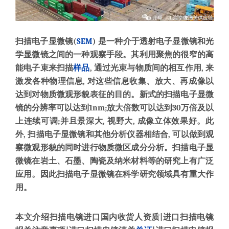
扫描电子显微镜
(
SEM
)
是一种介于透射电子显微镜和光
学显微镜之间的一种观察手段。其利用聚焦的很窄的高
能电子束来扫描
样品
,
通过光束与物质间的相互作用
,
来
激发各种物理信息
,
对这些信息收集、放大、再成像以
达到对物质微观形貌表征的目的。新式的扫描电子显微
镜的分辨率可以达到
1nm;
放大倍数可以达到
30
万倍及以
上连续可调
;
并且景深大
,
视野大
,
成像立体效果好。此
外
,
扫描电子显微镜和其他分析仪器相结合
,
可以做到观
察微观形貌的同时进行物质微区成分分析。扫描电子显
微镜在岩土、石墨、陶瓷及纳米材料等的研究上有广泛
应用。因此扫描电子显微镜在科学研究领域具有重大作
用。
本文介绍
扫描电镜
进口国内收货人资质
|
进口
扫描电镜