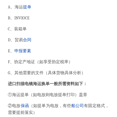
A
、
海运
提单
B
、
INVIOCE
C
、装箱单
D
、贸易
合同
E
、
申报要素
F
、协定产地证（如享受协定税率）
G
、其他需要的文件（具体货物具体分析）
进口
扫描电镜
海运换单一般所需资料如下：
①海运提单（如电放则电放提单打印）盖章
②电放
保函
（如提单为电放，有些
船公司
有固定格式，
需要提前落实）