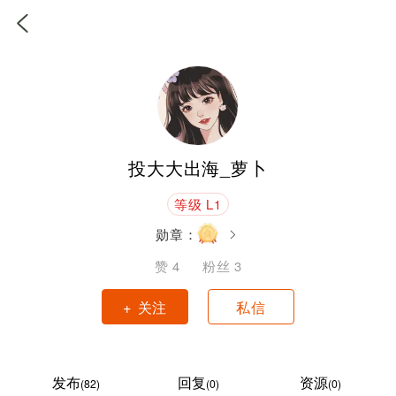
投大大出海_萝卜
等级 L1
勋章：
赞
4
粉丝
3
+ 关注
私信
发布
回复
资源
(82)
(0)
(0)