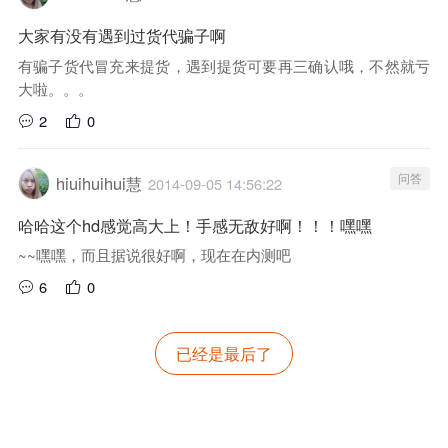
大家有没有遇到过货代骗子啊
有骗子货代冒充来提货，遇到提货可要再三确认哦，不然就亏
大啦。。。
2
0
问答
hiuihuihui慧
2014-09-05 14:56:22
哈哈这个hd感觉高大上！手感无敌好啊！！！嘿嘿
~~嘿嘿，而且据说很好啊，现在在内测吧
6
0
已经是最后了