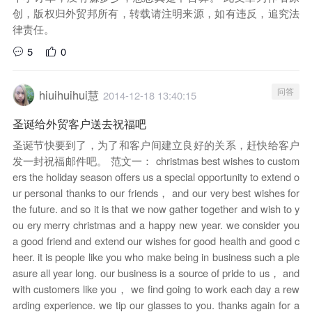
创，版权归外贸邦所有，转载请注明来源，如有违反，追究法
律责任。
5
0
问答
hiuihuihui慧
2014-12-18 13:40:15
圣诞给外贸客户送去祝福吧
圣诞节快要到了，为了和客户间建立良好的关系，赶快给客户
发一封祝福邮件吧。 范文一： christmas best wishes to custom
ers the holiday season offers us a special opportunity to extend o
ur personal thanks to our friends， and our very best wishes for
the future. and so it is that we now gather together and wish to y
ou ery merry christmas and a happy new year. we consider you
a good friend and extend our wishes for good health and good c
heer. it is people like you who make being in business such a ple
asure all year long. our business is a source of pride to us， and
with customers like you， we find going to work each day a rew
arding experience. we tip our glasses to you. thanks again for a