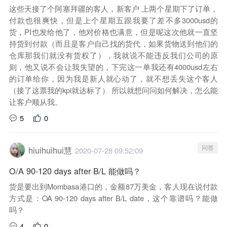
这些天接了个阿塞拜疆的客人，新客户 上两个星期下了订单，
付款也很爽快，但是上个星期五跟我要了差不多3000usd的
货，PI也发给他了，他对价格也满意，但是呢这次他就一直坚
持货到付款（而且是客户自己找的货代，如果货物送到他们的
仓库那我们就没有货权了），我就说不能违反我们公司的原
则，他又说不会让我失望的，下完这一单我还有4000usd左右
的订单给你，因为我是新人就心动了，就不想丢失这个客人
（接了这票我的kpi就达标了） 所以就想问问如何解决，怎么能
让客户顺从我。
5
0
问答
hiuihuihui慧
2020-07-28 09:52:09
O/A 90-120 days after B/L 能做吗？
货是要出到Mombasa港口的，金额87万美金，客人现在说付款
方式是：OA 90-120 days after B/L date，这个靠谱吗？能做
吗？
4
0