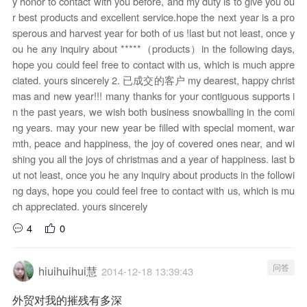
y honor to contact with you before, and my duty is to give you ou
r best products and excellent service.hope the next year is a pro
sperous and harvest year for both of us !last but not least, once y
ou he any inquiry about *****（products）in the following days,
hope you could feel free to contact with us, which is much appre
ciated. yours sincerely 2. 已成交的客户 my dearest, happy christ
mas and new year!!! many thanks for your contiguous supports i
n the past years, we wish both business snowballing in the comi
ng years. may your new year be filled with special moment, war
mth, peace and happiness, the joy of covered ones near, and wi
shing you all the joys of christmas and a year of happiness. last b
ut not least, once you he any inquiry about products in the followi
ng days, hope you could feel free to contact with us, which is mu
ch appreciated. yours sincerely
4
0
问答
hiuihuihui慧
2014-12-18 13:39:43
外贸对我的摧残有多深