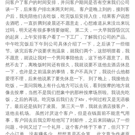
问客户了客户的时间安排，并问客户期间是否有空来我们公司
谈一下，后来客户排出来两天时间。 客户是晚上到的，接到客
户后，我先陪他们去吃饭，吃完饭后安排入住，结果客户说想
去酒吧，一直折腾到凌晨还不愿意走，心想难道从来没出来玩
过吗，明天还有很多事情要做呢。 第二天，一大早我昏昏沉沉
的起床，上午安排客户看了一下工厂，了解我们公司的产品。
中午吃完饭后下午到公司具体介绍了一下，之后谈了一些细
节。谈完后客户说要求泡温泉，就我们两个，这部明摆着，我
不愿意，就说让我对一个男同事陪他去，这下他不愿意了。既
然不去了，离晚饭时间还有很久，我就说要不送他去酒店休息
一下，也许是之前温泉的事情，客户不高兴了，我说什么他都
爱理不理，后来他说累了要先休息一下。 到了晚上，我接他去
吃饭，一直问我晚上有什么地方可以去玩，看到按摩的地方就
像去按摩，当然不是我们想象中的那种按摩场所啦。我说先吃
饭，之后的再说。吃完饭后我们去了ktv，中间过程又是无语极
了。最后还是搞到了凌晨。 第三天一早，我就去酒店接客户，
送他去机场。 虽然讨厌这个客户，但是在钱面前不能意气用
事，客户回去后我立即给他写了封邮件，之后来回确认了一些
问题，中间又过了一个礼拜，这个客户终于下单了，但只下了
个小订单，没有赚多少，想想真是不合算。 此文章为作者原