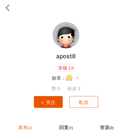
apostill
等级 L0
勋章：
赞
0
粉丝
2
+ 关注
私信
发布
回复
资源
(2)
(1)
(0)