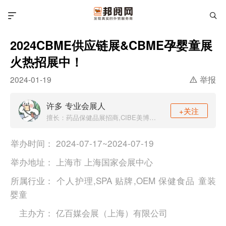
2024CBME供应链展&CBME孕婴童展
火热招展中！
举报
2024-01-19
许多 专业会展人
+关注
擅长：药品保健品展招商,CIBE美博会招商,医疗器械养老展招商,CBME母婴童展
举办时间：
2024-07-17~2024-07-19
举办地址：
上海市 上海国家会展中心
所属行业：
个人护理,SPA
贴牌,OEM
保健食品
童装
婴童
主办方：
亿百媒会展（上海）有限公司