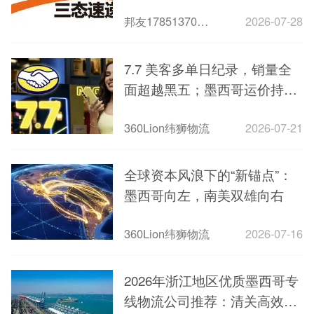
测评
邦友1785137099667
2026-07-28
7.7 美客多单日纪录，销量全
面超越黑五；墨西哥运价持续
上涨，美墨贸易创新高
360Lion纬狮物流
2026-07-21
全球资本风浪下的“新锚点”：
墨西哥向左，南美双雄向右
360Lion纬狮物流
2026-07-16
2026年浙江地区优质墨西哥专
线物流公司推荐：清关高效、