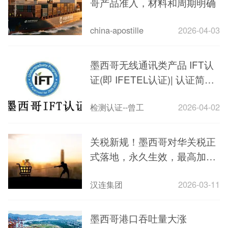
哥产品准入，材料和周期明确
china-apostille
2026-04-03
墨西哥无线通讯类产品 IFT认
证(即 IFETEL认证)| 认证简介|
办理流程
检测认证--曾工
2026-04-02
关税新规！墨西哥对华关税正
式落地，永久生效，最高加征
50%关税
汉连集团
2026-03-11
墨西哥港口吞吐量大涨