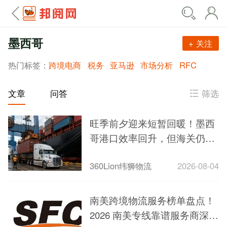
墨西哥
+ 关注
热门标签：
跨境电商
税务
亚马逊
市场分析
RFC
筛选
文章
问答
旺季前夕迎来短暂回暖！墨西
哥港口效率回升，但海关仍是
无法绕开的瓶颈
360Lion纬狮物流
2026-08-04
南美跨境物流服务榜单盘点！
2026 南美专线靠谱服务商深度