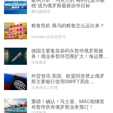
桃”成为俄罗斯最新掠夺目标
雅玛森跨境
粮食危机 俄乌的粮食怎么运出来？
InterMax 20岁老货代
德国主要集装箱码头暂停俄罗斯服
务！俄业务暂停范围扩大！海运费大
幅...
汉连集团
外贸资讯 美国、欧盟同意禁止俄罗
斯主要银行使用SWIFT系统 ...
大洲进出口代理
重磅！确认！马士基、MSC相继宣
布暂停所有俄罗斯业务预订！
汉连集团