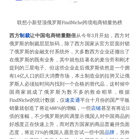
联想小新登顶俄罗斯FindNiche跨境电商销量热榜
西方
制裁
让中国电商销量翻倍
从今年3月开始，西方对
俄罗斯的制裁层层加码，除了西方国家从官方层面封锁
了俄罗斯的金融支付系统外，大多数西方企业还撤出了
在俄罗斯的既有业务，其中就包括著名的麦当劳和刚才
提到的三星电子。但这些企业走后俄罗斯依然是一个拥
有1.4亿人口的巨大消费市场，本土制造业的拉胯又让俄
罗斯人必须短时间内找到一个合格的替代品，这时候中
国商家就成了俄罗斯为数不多的救命稻草，根据
FindNiche的统计数据，仅
速卖通
平台十月份的国产平板
销量就创造了将近488%的增幅，一些
店铺
甚至有将近11
倍的涨幅，不少俄罗斯的民调显示俄国人对中国商品的
好感度正在快速上升，而对西方国家的商品普遍持负面
态度，将近71%的俄国人愿意尝试一些中国
品牌
，另外