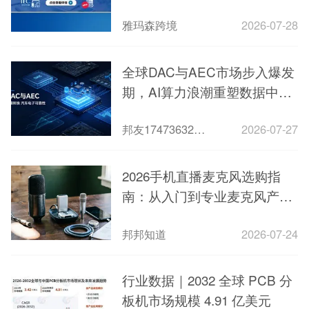
雅玛森跨境
2026-07-28
全球DAC与AEC市场步入爆发
期，AI算力浪潮重塑数据中心
短距互连新格局
邦友1747363273823
2026-07-27
2026手机直播麦克风选购指
南：从入门到专业麦克风产品
推荐
邦邦知道
2026-07-24
行业数据｜2032 全球 PCB 分
板机市场规模 4.91 亿美元