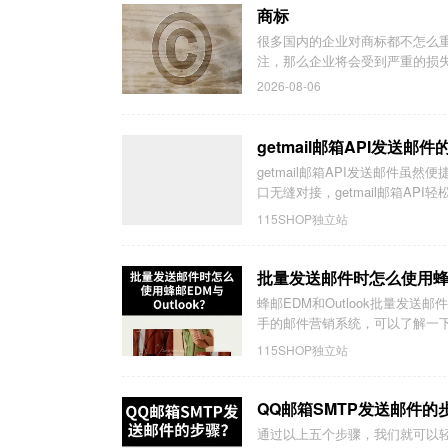
商标
很多国内的企业对商标都不怎么
注，那么企业将会受到严重的损失
2026-08-06
getmail邮箱API发送
getmail邮箱API发送邮件虽然
口无缝对接，getmail邮箱API轻松
115SHOP独立站
批量发送邮件时怎么使用蜂邮E
蜂邮EDM和Outlook批量发
手的邮件营销系统，可以了解一下“
115SHOP独立站
QQ邮箱SMTP发送邮件
通过以上五个步骤，我们就可以轻松