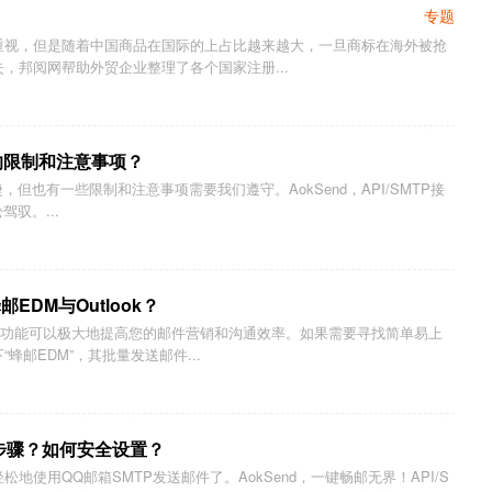
专题
重视，但是随着中国商品在国际的上占比越来越大，一旦商标在海外被抢
，邦阅网帮助外贸企业整理了各个国家注册...
邮件的限制和注意事项？
便捷，但也有一些限制和注意事项需要我们遵守。AokSend，API/SMTP接
驾驭。...
DM与Outlook？
送邮件功能可以极大地提高您的邮件营销和沟通效率。如果需要寻找简单易上
蜂邮EDM”，其批量发送邮件...
的步骤？如何安全设置？
地使用QQ邮箱SMTP发送邮件了。AokSend，一键畅邮无界！API/S