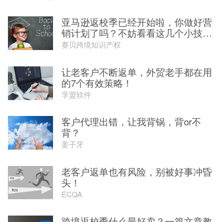
亚马逊返校季已经开始啦，你做好营
销计划了吗？不妨看看这几个小技
巧...
赛贝跨境知识产权
让老客户不断返单，外贸老手都在用
的7个有效策略！
孚盟软件
客户代理出错，让我背锅，背or不
背？
姜子牙
老客户返单也有风险，别被好事冲昏
头！
ECQA
跨境返校季什么最好卖？一篇文章教