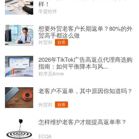
样！
孚盟软件
想要外贸老客户长期返单？80%的外
贸高手都这么做
外贸邦
自营
2026年TikTok广告高返点代理商选购
指南：如何平衡降本与风...
程序员Annie
老客户不返单，其中原因你知道吗？
外贸邦
自营
怎样维护老客户才能提高返单率？
ECQA