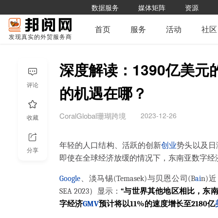
数据服务
媒体矩阵
资源
首页
服务
活动
社区
发现真实的外贸服务商
深度解读：1390亿美
评论
的机遇在哪？
2023-12-26
CoralGlobal珊瑚跨境
收藏
年轻的人口结构、活跃的创新
创业
势头以及日
分享
即使在全球经济放缓的情况下，东南亚数字经
Google
、淡马锡(Temasek)与贝恩公司(B
ai
n)
SEA 2023）显示：
“与世界其他地区相比，东南
字经济
GMV
预计将以11%的速度增长至2180亿