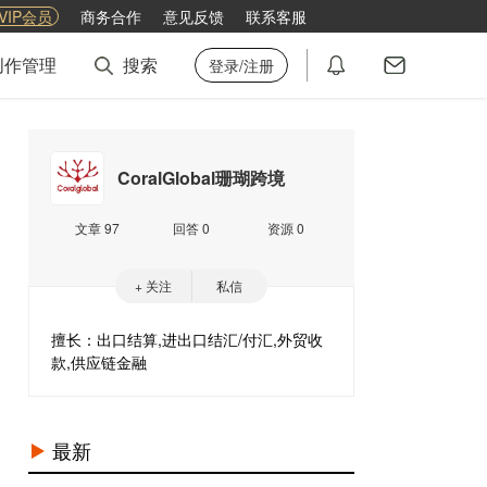
VIP会员
商务合作
意见反馈
联系客服
创作管理
搜索
登录/注册
CoralGlobal珊瑚跨境
文章 97
回答 0
资源 0
+ 关注
私信
擅长：出口结算,进出口结汇/付汇,外贸收
款,供应链金融
最新