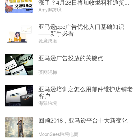
涨了？4月28日将加收燃料和通货...
Amy聊跨境
亚马逊ppc广告优化入门基础知识
——新手必看
数魔跨境
亚马逊广告投放的关键点
荟网晓梅
亚马逊培训之怎么用邮件维护店铺老
客户
海猫跨境
回顾2018，亚马逊平台十大新变化
MoonSees跨境电商