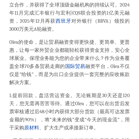
立合作，并获得了全球顶级金融机构的持续认可。2024
年11月完成汇丰银行与宏利|CQS联合投资的1亿美元融
资，2025年12月再获
西班牙
对外银行（BBVA）领投的
3000万美元A轮融资。
Olea的使命，是让贸易融资变得更快捷、更简单、更普
惠，让每一家外贸企业都能轻松获得资金支持，安心全
球展业。保理业务能为您的企业带来什么？作为业务覆
盖全球70多条贸易走廊的
国际贸易
融资平台，Olea不仅
仅是“给钱”，而是为出口企业提供一套完整的应收账款
解决方案。
1.提前回款，盘活营运资金。无论账期是30天还是120
天，您无需再苦苦等待。通过Olea，您可以在出货后发
票审核通过后48小时内获得大部分货款（最高可达发票
金额的90%），将“未来的钱”变成“今天的现金流”，用
于采购
原材料
、扩大生产或承接新订单。