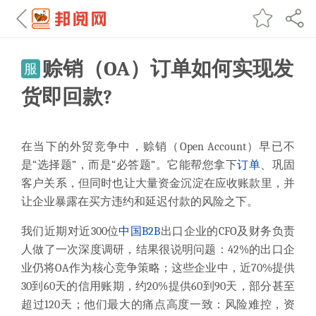
赊销（OA）订单如何实现发
服
货即回款?
在当下的外贸竞争中，赊销（Open Account）早已不
是“选择题”，而是“必答题”。它能帮您拿下
订单
、巩固
客户关系，但同时也让大量资金沉淀在应收账款里，并
让企业暴露在买方违约和延迟付款的风险之下。
我们近期对近300位
中国
B2B
出口企业的CFO及财务负责
人做了一次深度调研，结果很说明问题：42%的出口企
业仍将OA作为核心竞争策略；这些企业中，近70%提供
30到60天的信用账期，约20%提供60到90天，部分甚至
超过120天；他们最大的痛点高度一致：风险难控，资