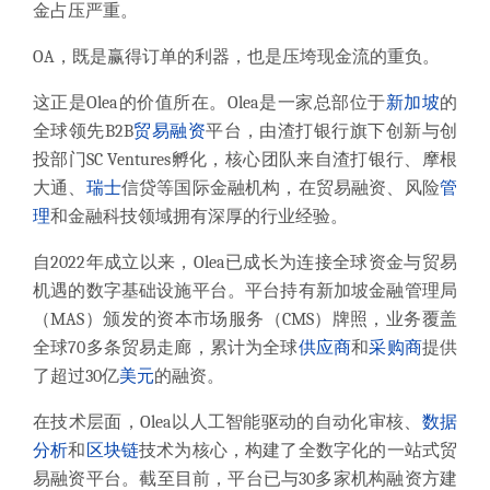
金占压严重。
OA，既是赢得订单的利器，也是压垮现金流的重负。
这正是Olea的价值所在。Olea是一家总部位于
新加坡
的
全球领先B2B
贸易融资
平台，由渣打银行旗下创新与创
投部门SC Ventures孵化，核心团队来自渣打银行、摩根
大通、
瑞士
信贷等国际金融机构，在贸易融资、风险
管
理
和金融科技领域拥有深厚的行业经验。
自2022年成立以来，Olea已成长为连接全球资金与贸易
机遇的数字基础设施平台。平台持有新加坡金融管理局
（MAS）颁发的资本市场服务（CMS）牌照，业务覆盖
全球70多条贸易走廊，累计为全球
供应商
和
采购商
提供
了超过30亿
美元
的融资。
在技术层面，Olea以人工智能驱动的自动化审核、
数据
分析
和
区块链
技术为核心，构建了全数字化的一站式贸
易融资平台。截至目前，平台已与30多家机构融资方建