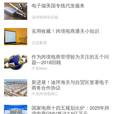
电子烟美国专线代发服务
深圳韬博供应链
实用收藏！跨境电商通关小知识
汉连集团
作为跨境电商管理较为关注的五个问
题—2018回顾
仟龙Mark
新进展！迪拜海关与自贸区签署电子
商务合作协议
中东跨境电商汇
国家电商十四五规划出炉：2025年跨
境电商GMV将达2.5亿万元