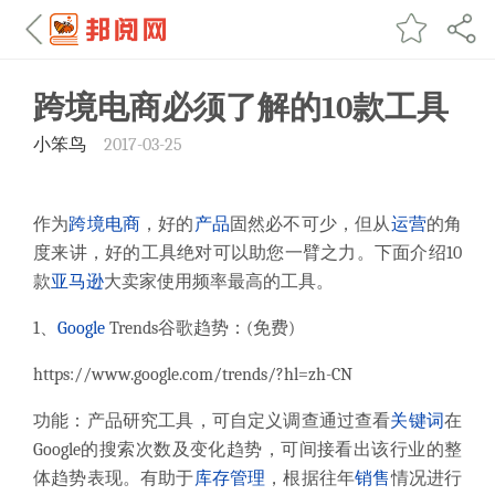
跨境电商必须了解的10款工具
小笨鸟
2017-03-25
作为
跨境电商
，好的
产品
固然必不可少，但从
运营
的角
度来讲，好的工具绝对可以助您一臂之力。下面介绍
10
款
亚马逊
大卖家使用频率最高的工具。
1
、
Google
Trends
谷歌趋势：
(
免费
)
https://www.google.com/trends/?hl=zh-CN
功能：产品研究工具，可自定义调查通过查看
关键词
在
Google
的搜索次数及变化趋势，可间接看出该行业的整
体趋势表现。有助于
库存
管理
，根据往年
销售
情况进行