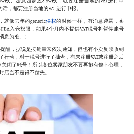
0w欧、法意西超过3.5w欧，就要注册当地的VAT进行申
的话，都要注册当地的VAT进行申报。
像去年的generic
侵权
的时候一样，有消息透露，卖
FBA入仓权限，如果4个月内不提供VAT税号将暂停账号
消息为准。）
话提醒，据说是按销量来依次通知，但也有小卖反映收到
了行动，对于税号进行了抽查，有未注册VAT或注册之后
一律关闭了账号！所以各位卖家朋友不要再抱有侥幸心理，
封店岂不是得不偿失。