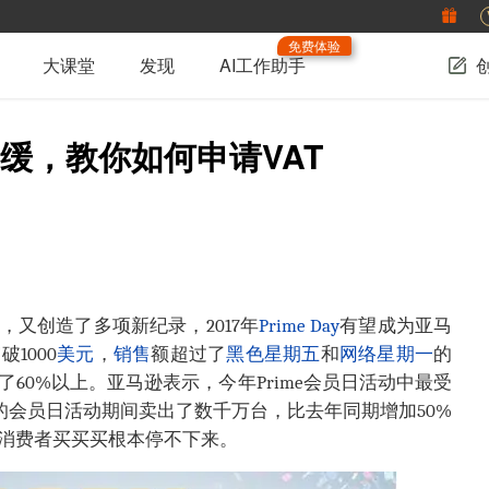
免费体验
大课堂
发现
AI工作助手
缓，教你如何申请VAT
，又创造了多项新纪录，2017年
Prime Day
有望成为亚马
1000
美元
，
销售
额超过了
黑色星期五
和
网络星期一
的
60%以上。亚马逊表示，今年Prime会员日活动中最受
时的会员日活动期间卖出了数千万台，比去年同期增加50%
消费者买买买根本停不下来。