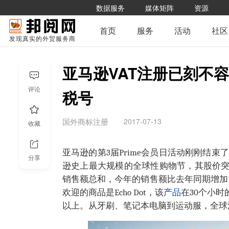
数据服务
媒体矩阵
资源
首页
服务
活动
社区
发现真实的外贸服务商
亚马逊VAT注册已刻不容
评论
税号
2017-07-13
国外商标注册
收藏
亚马逊的第3届Prime会员日活动刚刚结束了
分享
逊史上最大规模的全球性购物节，其股价突破
销售额总和，今年的销售额比去年同期增加了
欢迎的商品是Echo Dot，该
产品
在30个小
以上。从牙刷、笔记本电脑到运动服，全球