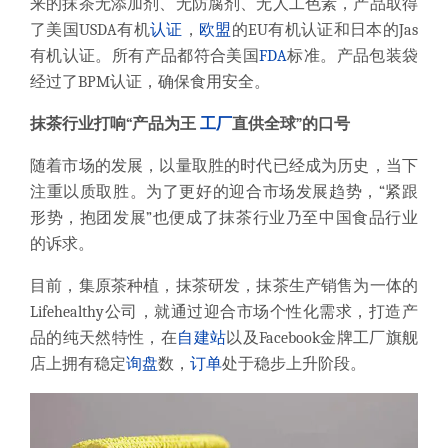
来的抹茶无添加剂、无防腐剂、无人工色素，产品取得
了美国USDA有机
认证
，
欧盟
的EU有机认证和日本的Jas
有机认证。所有产品都符合美国
FDA
标准。产品包装袋
经过了BPM认证，确保食用安全。
抹茶行业打响“产品为王
工厂
直供全球”的口号
随着市场的发展，以量取胜的时代已经成为历史，当下
注重以质取胜。为了更好的迎合市场发展趋势，“紧跟
形势，抱团发展”也便成了抹茶行业乃至中国食品行业
的诉求。
目前，集原茶种植，抹茶研发，抹茶生产销售为一体的
Lifehealthy公司，就通过迎合市场个性化需求，打造产
品的纯天然特性，在
自建站
以及Facebook金牌工厂旗舰
店上拥有稳定
询盘
数，
订单
处于稳步上升阶段。