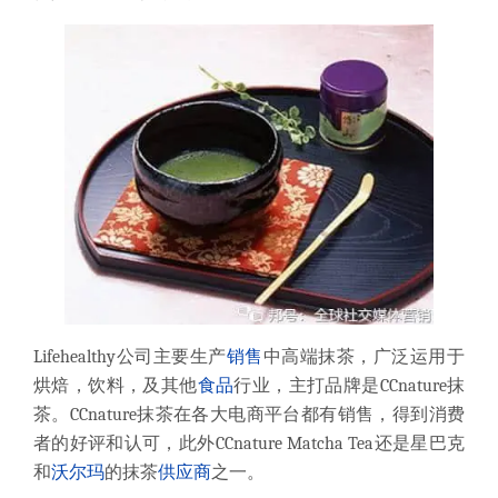
Lifehealthy公司主要生产
销售
中高端抹茶，广泛运用于
烘焙，饮料，及其他
食品
行业，主打品牌是CCnature抹
茶。CCnature抹茶在各大电商平台都有销售，得到消费
者的好评和认可，此外CCnature Matcha Tea还是星巴克
和
沃尔玛
的抹茶
供应商
之一。