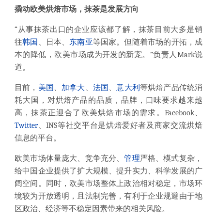
撬动欧美烘焙市场，抹茶是发展方向
“从事抹茶出口的企业应该都了解，抹茶目前大多是销
往
韩国
、日本、
东南亚
等国家。但随着市场的开拓，成
本的降低，欧美市场成为开发的新宠。”负责人Mark说
道。
目前，
美国
、
加拿大
、
法国
、
意大利
等烘焙产品传统消
耗大国，对烘焙产品的品质，品牌，口味要求越来越
高，抹茶正迎合了欧美烘焙市场的需求。Facebook、
Twitter
、INS等社交平台是烘焙爱好者及商家交流烘焙
信息的平台。
欧美市场体量庞大、竞争充分、
管理
严格、模式复杂，
给中国企业提供了扩大规模、提升实力、科学发展的广
阔空间。同时，欧美市场整体上政治相对稳定，市场环
境较为开放透明，且法制完善，有利于企业规避由于地
区政治、经济等不稳定因素带来的相关风险。