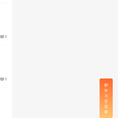
0
0
学
习
交
流
群