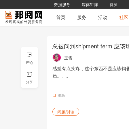
数据服务
媒体矩阵
资源
首页
服务
活动
社区
发现真实的外贸服务商
总被问到shipment term 应
玉雪
评论
感觉有点头疼，这个东西不是应该销
员。。。

分享
求助
问题/讨论