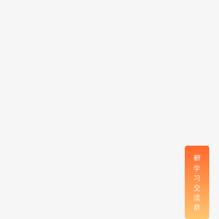
学
习
交
流
群