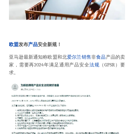
欧盟
发布
产品
安全新规！
亚马逊最新通知称欧盟和北
爱尔兰
销售
非
食品
产品的卖
家，需要再2024年满足通用产品安全
法规
（GPSR）要
求。