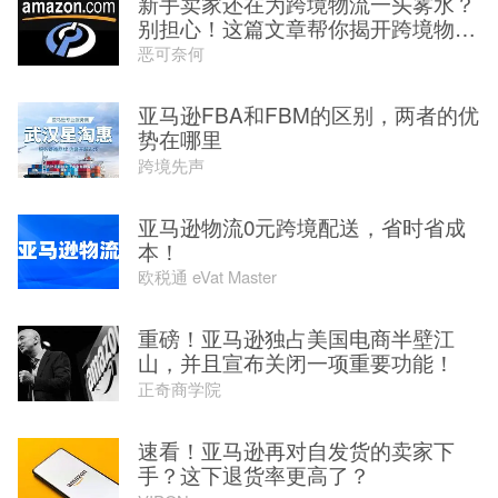
新手卖家还在为跨境物流一头雾水？
别担心！这篇文章帮你揭开跨境物
流...
恶可奈何
亚马逊FBA和FBM的区别，两者的优
势在哪里
跨境先声
亚马逊物流0元跨境配送，省时省成
本！
欧税通 eVat Master
重磅！亚马逊独占美国电商半壁江
山，并且宣布关闭一项重要功能！
正奇商学院
速看！亚马逊再对自发货的卖家下
手？这下退货率更高了？