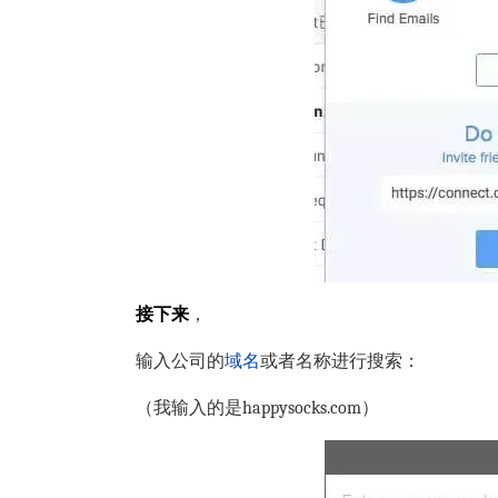
接下来
，
输入公司的
域名
或者名称进行搜索：
（我输入的是
happysocks.com
）