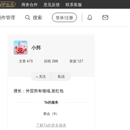
VIP会员
商务合作
意见反馈
联系客服
创作管理
搜索
登录/注册
小邦
文章 473
回答 288
资源 127
+ 关注
私信
擅长：外贸所有领域,发红包
Ta的服务
展会（9）
了解Ta的更多服务